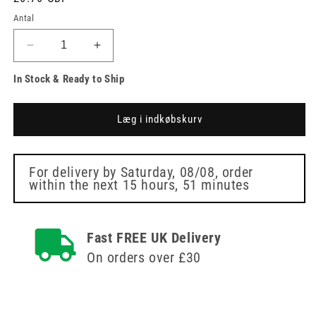
Antal
Reducer
Øg
antallet
antallet
In Stock & Ready to Ship
for
for
Vitasept
Vitasept
P
P
Læg i indkøbskurv
hud
hud
antiseptiske
antiseptiske
servietter
servietter
-
-
For delivery by
Saturday, 08/08
, order
within the next
15 hours, 51 minutes
pakke
pakke
med
med
24
24
stk
stk
Fast FREE UK Delivery
On orders over £30