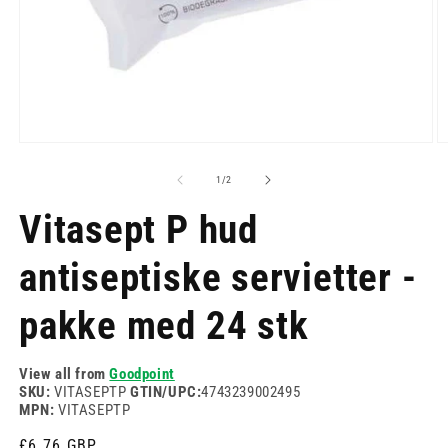
Åbn
Å
mediet
m
1
2
af
1
/
2
i
i
modus
m
Vitasept P hud
antiseptiske servietter -
pakke med 24 stk
View all from
Goodpoint
SKU:
VITASEPTP
GTIN/UPC:
4743239002495
MPN:
VITASEPTP
Normalpris
£6.76 GBP