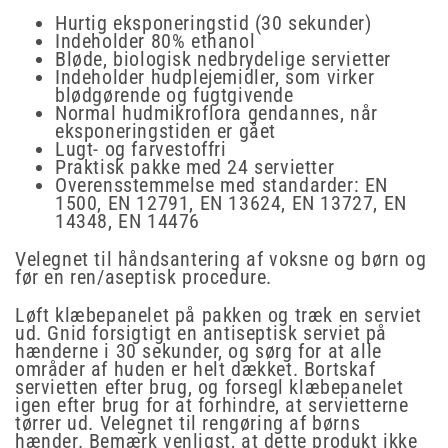
Hurtig eksponeringstid (30 sekunder)
Indeholder 80% ethanol
Bløde, biologisk nedbrydelige servietter
Indeholder hudplejemidler, som virker
blødgørende og fugtgivende
Normal hudmikroflora gendannes, når
eksponeringstiden er gået
Lugt- og farvestoffri
Praktisk pakke med 24 servietter
Overensstemmelse med standarder: EN
1500, EN 12791, EN 13624, EN 13727, EN
14348, EN 14476
Velegnet til håndsantering af voksne og børn og
før en ren/aseptisk procedure.
Løft klæbepanelet på pakken og træk en serviet
ud. Gnid forsigtigt en antiseptisk serviet på
hænderne i 30 sekunder, og sørg for at alle
områder af huden er helt dækket. Bortskaf
servietten efter brug, og forsegl klæbepanelet
igen efter brug for at forhindre, at servietterne
tørrer ud. Velegnet til rengøring af børns
hænder. Bemærk venligst, at dette produkt ikke