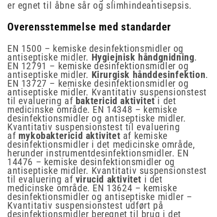
er egnet til åbne sår og slimhindeantisepsis.
Overensstemmelse med standarder
EN 1500 – kemiske desinfektionsmidler og
antiseptiske midler.
Hygiejnisk håndgnidning
.
EN 12791 – kemiske desinfektionsmidler og
antiseptiske midler.
Kirurgisk hånddesinfektion
.
EN 13727 – kemiske desinfektionsmidler og
antiseptiske midler. Kvantitativ suspensionstest
til evaluering af
baktericid aktivitet
i det
medicinske område. EN 14348 – kemiske
desinfektionsmidler og antiseptiske midler.
Kvantitativ suspensionstest til evaluering
af
mykobaktericid aktivitet
af kemiske
desinfektionsmidler i det medicinske område,
herunder instrumentdesinfektionsmidler. EN
14476 – kemiske desinfektionsmidler og
antiseptiske midler. Kvantitativ suspensionstest
til evaluering af
virucid aktivitet
i det
medicinske område. EN 13624 – kemiske
desinfektionsmidler og antiseptiske midler –
Kvantitativ suspensionstest udført på
desinfektionsmidler beregnet til brug i det