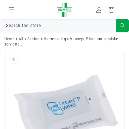
Gå til indhold
Log
Indkøbskurv
ind
Search the store
Home
>
All
>
Sanitet
>
Hudrensning
>
Vitasept P hud antiseptiske
serviette...
Gå til
produktoplysninger