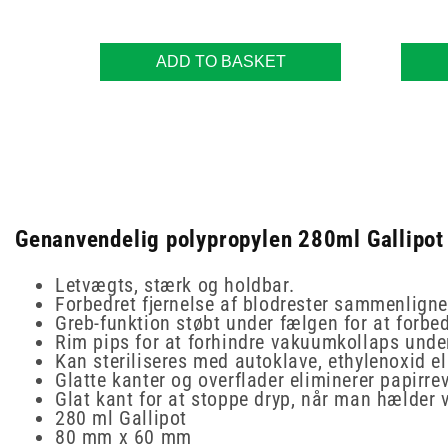
ADD TO BASKET
Genanvendelig polypropylen 280ml Gallipot 
Letvægts, stærk og holdbar.
Forbedret fjernelse af blodrester sammenlignet
Greb-funktion støbt under fælgen for at forbe
Rim pips for at forhindre vakuumkollaps unde
Kan steriliseres med autoklave, ethylenoxid e
Glatte kanter og overflader eliminerer papirre
Glat kant for at stoppe dryp, når man hælder 
280 ml Gallipot
80 mm x 60 mm