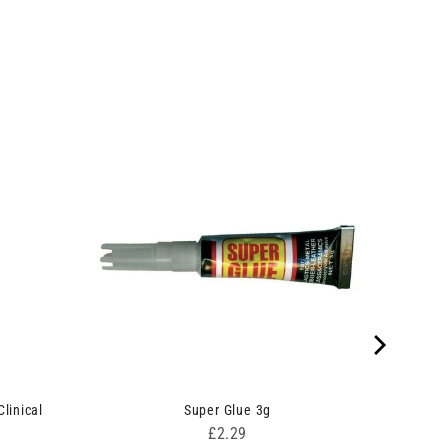
linical
Super Glue 3g
Price
£2.29