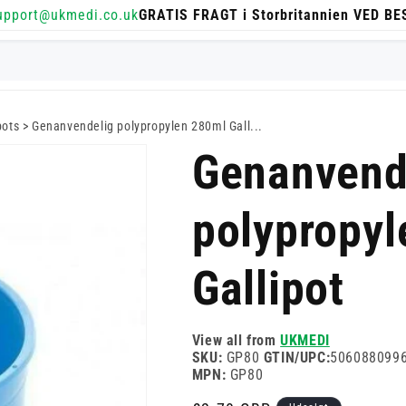
upport@ukmedi.co.uk
GRATIS FRAGT i Storbritannien VED B
pots
>
Genanvendelig polypropylen 280ml Gall...
Genanvend
polypropyl
Gallipot
View all from
UKMEDI
SKU:
GP80
GTIN/UPC:
506088099
MPN:
GP80