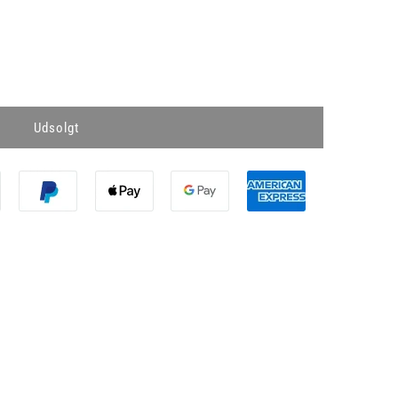
g
Udsolgt