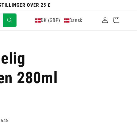
ESTILLINGER OVER 25 £
Log
Indkøbskurv
DK (GBP)
Dansk
ind
elig
en 280ml
6645