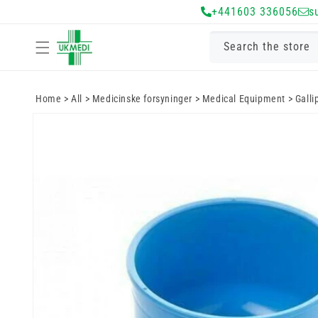
+441603 336056
s
Gå til indhold
Search the store
Home
>
All
>
Medicinske forsyninger
>
Medical Equipment
>
Galli
Gå til
produktoplysninger