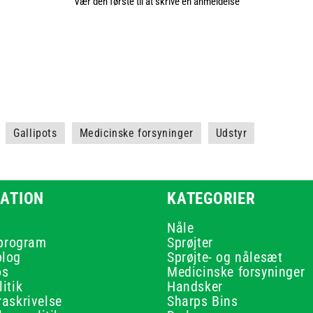
Vær den første til at skrive en anmeldelse
Gallipots
Medicinske forsyninger
Udstyr
ATION
KATEGORIER
Nåle
 program
Sprøjter
blog
Sprøjte- og nålesæt
os
Medicinske forsyninger
itik
Handsker
raskrivelse
Sharps Bins