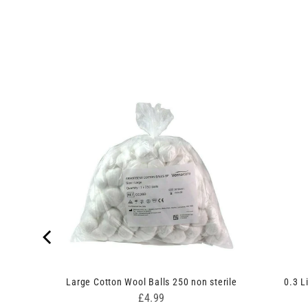
 x 30mm
Large Cotton Wool Balls 250 non sterile
0.3 L
Price
£4.99