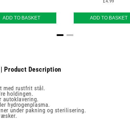
Price
£4.99
ADD TO BASKET
ADD TO BASKET
| Product Description
 med rustfrit stål.
dre holdingen.
r autoklavering.
ller hydrogenplasma.
vner under pakning og sterilisering.
væsker.