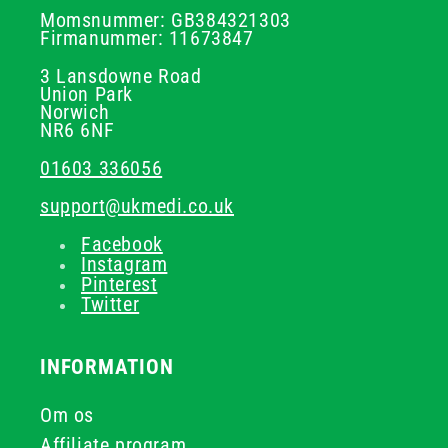
Momsnummer: GB384321303
Firmanummer: 11673847
3 Lansdowne Road
Union Park
Norwich
NR6 6NF
01603 336056
support@ukmedi.co.uk
Facebook
Instagram
Pinterest
Twitter
INFORMATION
Om os
Affiliate program