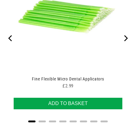
Fine Flexible Micro Dental Applicators
Price
£2.99
ADD TO BASKET