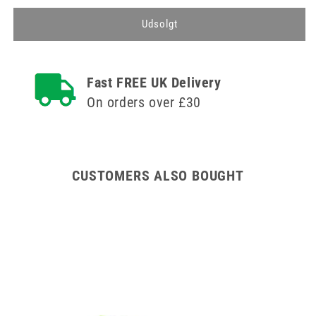
for
for
Hældering
Hældering
Udsolgt
til
til
Euroflasker
Euroflasker
af
af
Fast FREE UK Delivery
glas
glas
On orders over £30
CUSTOMERS ALSO BOUGHT
ipes