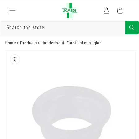
Gå til indhold
Log
Indkøbskurv
ind
Search the store
Home
>
Products
>
Hældering til Euroflasker af glas
Gå til
produktoplysninger