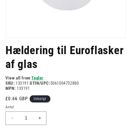
Åbn
mediet
Hældering til Euroflasker
1
i
modus
af glas
View all from
Teqler
SKU:
133191
GTIN/UPC:
5061004732880
MPN:
133191
Normalpris
£0.66 GBP
Udsolgt
Antal
Reducer
Øg
antallet
antallet