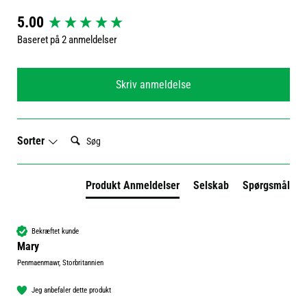
New content loaded
5.00
Baseret på 2 anmeldelser
Skriv anmeldelse
Søg:
Sorter
Produkt Anmeldelser
Selskab
Spørgsmål
Bekræftet kunde
Mary
Penmaenmawr, Storbritannien
Jeg anbefaler dette produkt