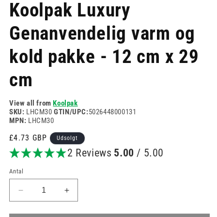
Koolpak Luxury
Genanvendelig varm og
kold pakke - 12 cm x 29
cm
View all from
Koolpak
SKU:
LHCM30
GTIN/UPC:
5026448000131
MPN:
LHCM30
Normalpris
£4.73 GBP
Udsolgt
2 Reviews
5.00
/ 5.00
Antal
Reducer
Øg
antallet
antallet
for
for