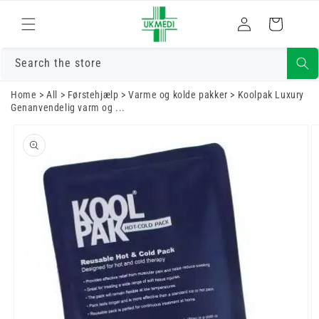
Gå til indhold
Log
Indkøbskurv
ind
Search the store
Home
>
All
>
Førstehjælp
>
Varme og kolde pakker
>
Koolpak Luxury
Genanvendelig varm og ...
Gå til
produktoplysninger