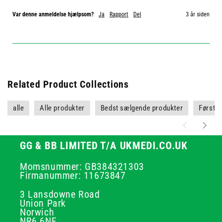
Var denne anmeldelse hjælpsom?
Ja
Rapport
Del
3 år siden
Related Product Collections
alle
Alle produkter
Bedst sælgende produkter
Første
GG & BB LIMITED T/A UKMEDI.CO.UK
Momsnummer: GB384321303
Firmanummer: 11673847
3 Lansdowne Road
Union Park
Norwich
NR6 6NF