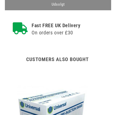
Koolpak
Koolpak
Udsolgt
Luxury
Luxury
Genanvendelig
Genanvendelig
varm
varm
Fast FREE UK Delivery
og
og
kold
kold
On orders over £30
pakke
pakke
-
-
12
12
cm
cm
x
x
CUSTOMERS ALSO BOUGHT
29
29
cm
cm