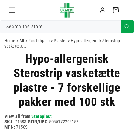
Gå til indhold
Log
Indkøbskurv
ind
Search the store
Home
>
All
>
Førstehjælp
>
Plaster
>
Hypo-allergenisk Sterostrip
vasketætt...
Hypo-allergenisk
Gå til
produktoplysninger
Sterostrip vasketætte
plastre - 7 forskellige
pakker med 100 stk
View all from
Steroplast
SKU:
7158S
GTIN/UPC:
5055172209152
MPN:
7158S