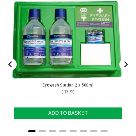
00
Eyewash Station 2 x 500ml
Price
£17.99
ADD TO BASKET