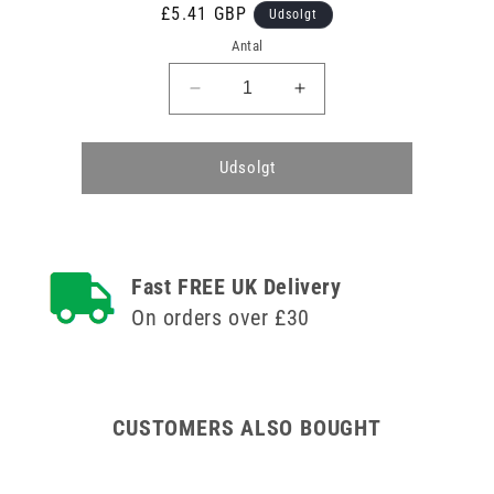
Normalpris
£5.41 GBP
Udsolgt
Antal
Reducer
Øg
antallet
antallet
for
for
Hypo-
Hypo-
Udsolgt
allergenisk
allergenisk
Sterostrip
Sterostrip
vasketætte
vasketætte
plastre
plastre
-
-
Fast FREE UK Delivery
7
7
On orders over £30
forskellige
forskellige
pakker
pakker
med
med
100
100
stk
stk
CUSTOMERS ALSO BOUGHT