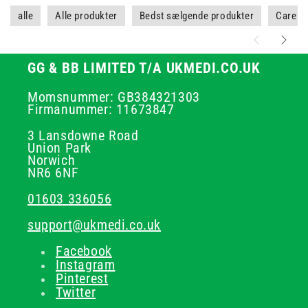
alle
Alle produkter
Bedst sælgende produkter
Care H
GG & BB LIMITED T/A UKMEDI.CO.UK
Momsnummer: GB384321303
Firmanummer: 11673847
3 Lansdowne Road
Union Park
Norwich
NR6 6NF
01603 336056
support@ukmedi.co.uk
Facebook
Instagram
Pinterest
Twitter