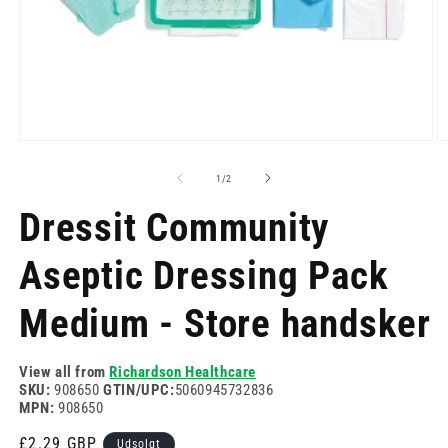
Åbn
Å
mediet
m
1
2
af
1
/
2
i
i
modus
m
Dressit Community
Aseptic Dressing Pack
Medium - Store handsker
View all from
Richardson Healthcare
SKU:
908650
GTIN/UPC:
5060945732836
MPN:
908650
Normalpris
£2.29 GBP
Udsolgt