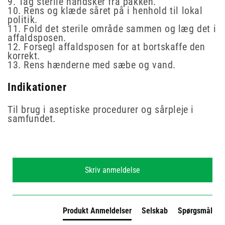
9. Tag sterile handsker fra pakken.
10. Rens og klæde såret på i henhold til lokal
politik.
11. Fold det sterile område sammen og læg det i
affaldsposen.
12. Forsegl affaldsposen for at bortskaffe den
korrekt.
13. Rens hænderne med sæbe og vand.
Indikationer
Til brug i aseptiske procedurer og sårpleje i
samfundet.
New content loaded
Skriv anmeldelse
Produkt Anmeldelser
Selskab
Spørgsmål