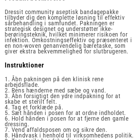
Dressit community aseptisk bandagepakke
tilbyder dig den komplette løsning til effektiv
sårbehandling i samfundet. Pakningen er
strategisk designet og understøtter ikke-
berøringsteknik, hvilket minimerer risikoen for
infektion. Omkostningseffektiv og præsenteret i
en non-woven genanvendelig bæretaske, som
giver ekstra bekvemmelighed for slutbrugeren.
Instruktioner
1. Åbn pakningen på den klinisk rene
arbejdsflade.
2. Rens hænderne med sæbe og vand.
3. Åbn forsigtigt den ydre indpakning for at
skabe et sterilt felt.
4. Tag et forklæde på.
5. Sæt hånden i posen for at ordne indholdet.
6. Hold hånden i posen for at fjerne den gamle
dressing.
7. Vend affaldsposen om og sikre den.
8. Håndvask i henhold til virksomhedens politik.