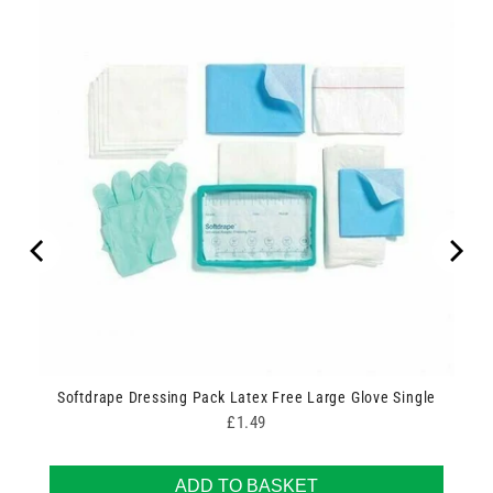
Softdrape Dressing Pack Latex Free Large Glove Single
Price
£1.49
ADD TO BASKET