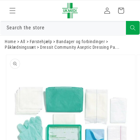
Gå til indhold
Log
Indkøbskurv
ind
Search the store
Home
>
All
>
Førstehjælp
>
Bandager og forbindinger
>
Påklædningssæt
>
Dressit Community Aseptic Dressing Pa...
Gå til
produktoplysninger