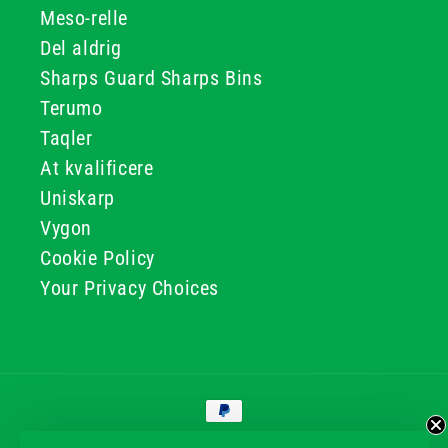
Meso-relle
Del aldrig
Sharps Guard Sharps Bins
Terumo
Taqler
At kvalificere
Uniskarp
Vygon
Cookie Policy
Your Privacy Choices
Betalingsmetoder
© 2026, GG & BB Limited t/a UKMEDI