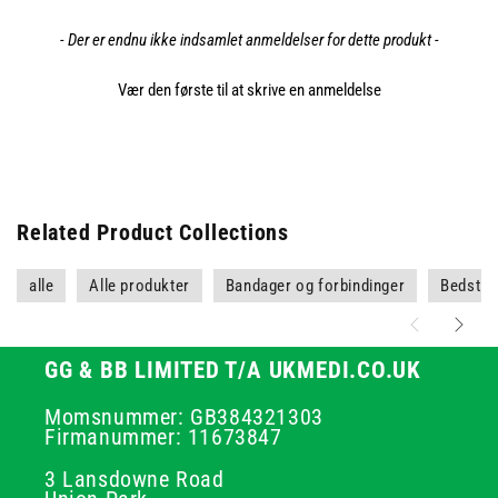
- Der er endnu ikke indsamlet anmeldelser for dette produkt -
Vær den første til at skrive en anmeldelse
Related Product Collections
alle
Alle produkter
Bandager og forbindinger
Bedst s
GG & BB LIMITED T/A UKMEDI.CO.UK
Momsnummer: GB384321303
Firmanummer: 11673847
3 Lansdowne Road