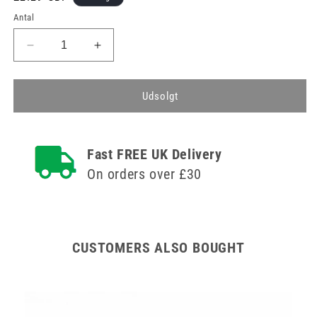
Antal
Reducer
Øg
antallet
antallet
for
for
Dressit
Dressit
Udsolgt
Community
Community
Aseptic
Aseptic
Dressing
Dressing
Fast FREE UK Delivery
Pack
Pack
Medium
Medium
On orders over £30
-
-
Store
Store
handsker
handsker
CUSTOMERS ALSO BOUGHT