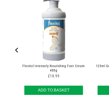
t Cream
Flexitol Intensely Nourishing Foot Cream
125ml Ge
485g
Price
£18.99
ADD TO BASKET