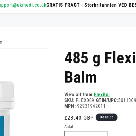
upport@ukmedi.co.uk
GRATIS FRAGT i Storbritannien VED B
lm
485 g Flex
Balm
View all from
Flexitol
SKU:
FLEX009
GTIN/UPC:
501130
MPN:
92931942011
Normalpris
£28.43 GBP
Udsolgt
Antal