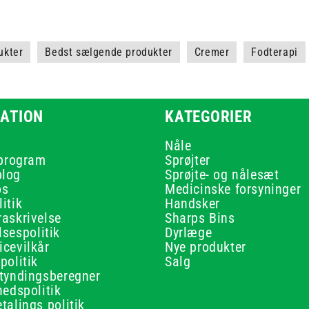
ukter
Bedst sælgende produkter
Cremer
Fodterapi
ATION
KATEGORIER
Nåle
 program
Sprøjter
blog
Sprøjte- og nålesæt
os
Medicinske forsyninger
itik
Handsker
raskrivelse
Sharps Bins
sespolitik
Dyrlæge
icevilkår
Nye produkter
politik
Salg
rtyndingsberegner
hedspolitik
talings politik