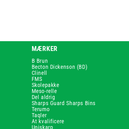
MÆRKER
B Brun
Becton Dickenson (BD)
Clinell
FMS
Skolepakke
Meso-relle
Del aldrig
Sharps Guard Sharps Bins
Terumo
Taqler
At kvalificere
Uniskarp