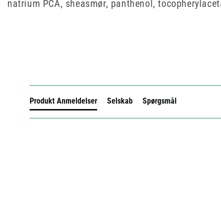
natrium PCA, sheasmør, panthenol, tocopherylaceta
New content loaded
Produkt Anmeldelser
Selskab
Spørgsmål