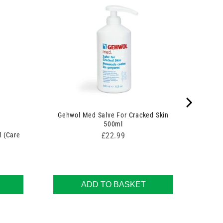
Gehwol Med Salve For Cracked Skin
500ml
Price
£22.99
l (Care
ADD TO BASKET