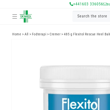
+441603 336056
s
Gå til indhold
Search the store
Home
>
All
>
Fodterapi
>
Cremer
>
485 g Flexitol Rescue Heel Ba
Gå til
produktoplysninger