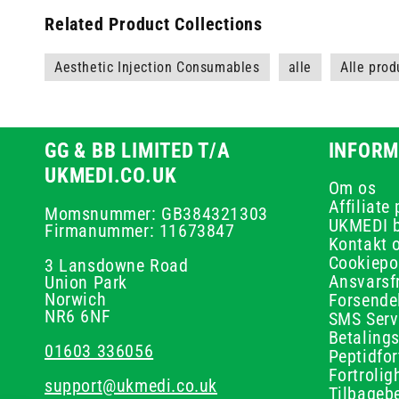
Related Product Collections
Aesthetic Injection Consumables
alle
Alle prod
GG & BB LIMITED T/A
INFORM
UKMEDI.CO.UK
Om os
Affiliate
Momsnummer: GB384321303
UKMEDI 
Firmanummer: 11673847
Kontakt 
Cookiepol
3 Lansdowne Road
Ansvarsf
Union Park
Norwich
Forsendel
NR6 6NF
SMS Serv
Betalings
01603 336056
Peptidfo
Fortrolig
support@ukmedi.co.uk
Tilbagebe