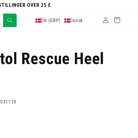
ESTILLINGER OVER 25 £
Log
Indkøbskurv
DK (GBP)
Dansk
ind
itol Rescue Heel
9031119