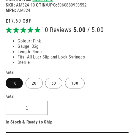
SKU:
AM324-10
GTIN/UPC:
5060880993552
MPN:
AM324
Normalpris
£17.60 GBP
10 Reviews
5.00
/ 5.00
Colour: Pink
Gauge: 32g
Length: 4mm
Fits: All Luer Slip and Lock Syringes
Sterile
Antal
10
20
50
100
Antal
Reducer
Øg
antallet
antallet
In Stock & Ready to Ship
for
for
32g
32g