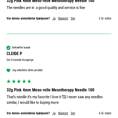
32g Pink 4mm Meso-relle Mesotherapy Needle 100
The needles are in  a good quality and service is fine
Var denne anmeldelse hjælpsom?
Ja
Rapport
Del
3 år siden
Bekræftet kunde
CLEIDE P
Det Forenede Kongerige
Jeg anbefaler dette produkt
32g Pink 4mm Meso-relle Mesotherapy Needle 100
That’s needle it’s my favorite I love it 🥰 I never saw any needles 
similar, I would like to buying more 
Var denne anmeldelse hjælpsom?
Ja
Rapport
Del
4 år siden