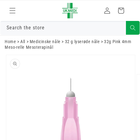
Gå til indhold
Log
Indkøbskurv
ind
Search the store
Home
>
All
>
Medicinske nåle
>
32 g lyserøde nåle
>
32g Pink 4mm
Meso-relle Mesoterapinål
Gå til
produktoplysninger