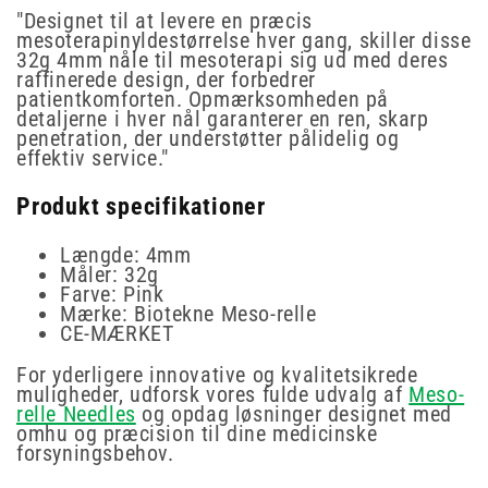
"Designet til at levere en præcis
mesoterapinyldestørrelse hver gang, skiller disse
32g 4mm nåle til mesoterapi sig ud med deres
raffinerede design, der forbedrer
patientkomforten. Opmærksomheden på
detaljerne i hver nål garanterer en ren, skarp
penetration, der understøtter pålidelig og
effektiv service."
Produkt specifikationer
Længde: 4mm
Måler: 32g
Farve: Pink
Mærke: Biotekne Meso-relle
CE-MÆRKET
For yderligere innovative og kvalitetsikrede
muligheder, udforsk vores fulde udvalg af
Meso-
relle Needles
og opdag løsninger designet med
omhu og præcision til dine medicinske
forsyningsbehov.