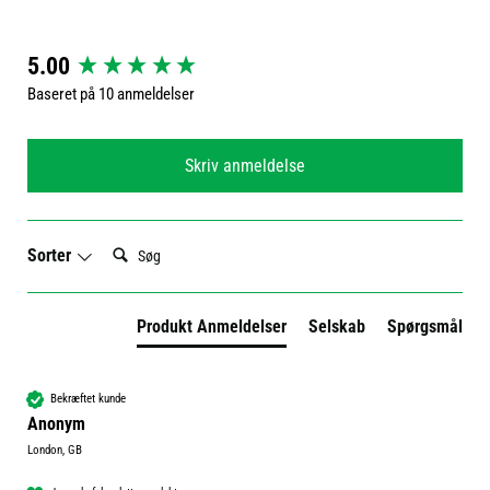
New content loaded
5.00
Baseret på 10 anmeldelser
Skriv anmeldelse
Søg:
Sorter
Produkt Anmeldelser
Selskab
Spørgsmål
Bekræftet kunde
Anonym
London, GB