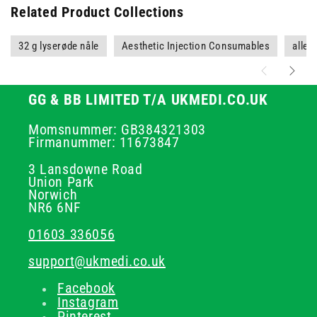
Related Product Collections
32 g lyserøde nåle
Aesthetic Injection Consumables
alle
GG & BB LIMITED T/A UKMEDI.CO.UK
Momsnummer: GB384321303
Firmanummer: 11673847
3 Lansdowne Road
Union Park
Norwich
NR6 6NF
01603 336056
support@ukmedi.co.uk
Facebook
Instagram
Pinterest