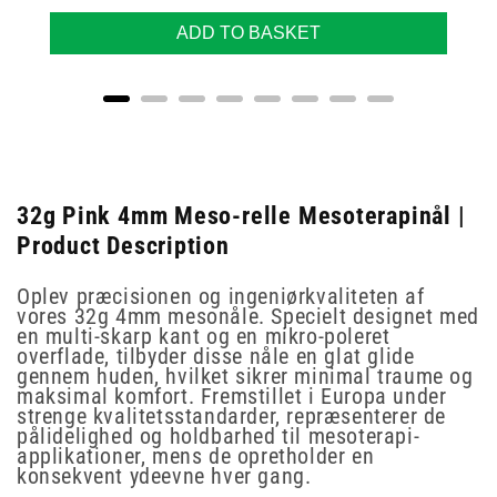
ADD TO BASKET
32g Pink 4mm Meso-relle Mesoterapinål |
Product Description
Oplev præcisionen og ingeniørkvaliteten af
vores 32g 4mm mesonåle. Specielt designet med
en multi-skarp kant og en mikro-poleret
overflade, tilbyder disse nåle en glat glide
gennem huden, hvilket sikrer minimal traume og
maksimal komfort. Fremstillet i Europa under
strenge kvalitetsstandarder, repræsenterer de
pålidelighed og holdbarhed til mesoterapi-
applikationer, mens de opretholder en
konsekvent ydeevne hver gang.