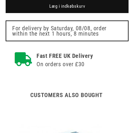
Pink
Pink
Læg i indkøbskurv
4mm
4mm
Meso-
Meso-
relle
relle
Mesoterapinål
Mesoterapinål
For delivery by
Saturday, 08/08
, order
within the next
1 hours, 8 minutes
Fast FREE UK Delivery
On orders over £30
CUSTOMERS ALSO BOUGHT