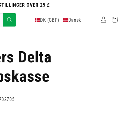
ESTILLINGER OVER 25 £
Log
Indkøbskurv
DK (GBP)
Dansk
ind
rs Delta
pskasse
732705