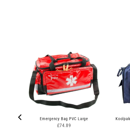
 Swabs
Emergency Bag PVC Large
Koolpak
Price
£74.89