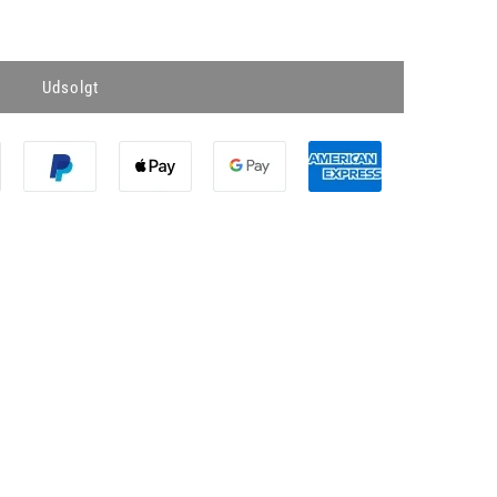
Udsolgt
asse