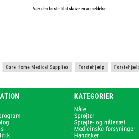
Vær den første til at skrive en anmeldelse
Care Home Medical Supplies
Førstehjælp
Førstehjæl
ATION
KATEGORIER
Nåle
 program
Sprøjter
blog
Sprøjte- og nålesæt
os
Medicinske forsyninger
itik
Handsker