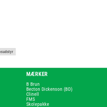
psudstyr
MÆRKER
B Brun
Becton Dickenson (BD)
Clinell
FMS
Skolepakke