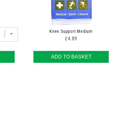
Knee Support Medium
Price
£4.89
ADD TO BASKET