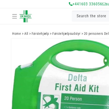
+441603 336056
s
Gå til indhold
Search the store
Home
>
All
>
Førstehjælp
>
Førstehjælpsudstyr
>
20 personers Del
Gå til
produktoplysninger