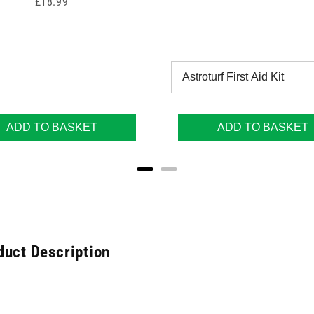
Price
£18.99
ADD TO BASKET
ADD TO BASKET
duct Description