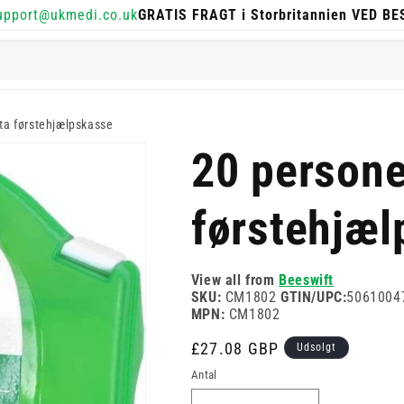
upport@ukmedi.co.uk
GRATIS FRAGT i Storbritannien VED B
ta førstehjælpskasse
20 persone
førstehjæl
View all from
Beeswift
SKU:
CM1802
GTIN/UPC:
5061004
MPN:
CM1802
Normalpris
£27.08 GBP
Udsolgt
Antal